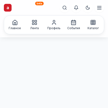
beta
a
artisti
X
.ru
Каталог творческих
лиц и коллективов
Главное
Лента
Профиль
События
Каталог