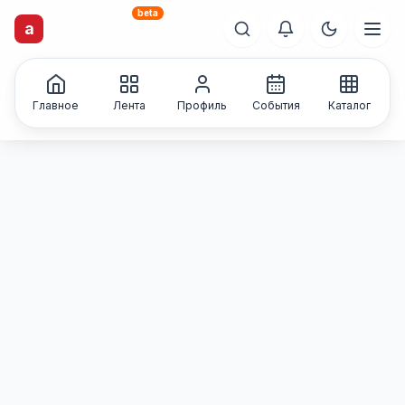
beta
artisti
X
.ru
a
Каталог творческих
лиц и коллективов
Главное
Лента
Профиль
События
Каталог