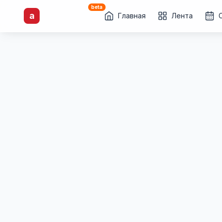
beta
artisti
X
.ru
a
Каталог творческих
Главная
Лента
лиц и коллективов