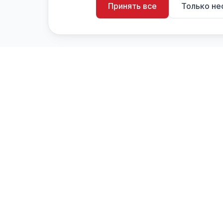
Принять все
Только н
artistiX.ru
a
Каталог творческих лиц и коллективов