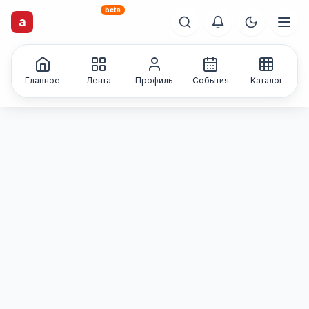
beta
artisti
X
.ru
a
Каталог творческих
лиц и коллективов
Главное
Лента
Профиль
События
Каталог