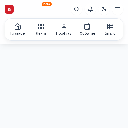
beta
artisti
X
.ru
a
Каталог творческих
лиц и коллективов
Главное
Лента
Профиль
События
Каталог