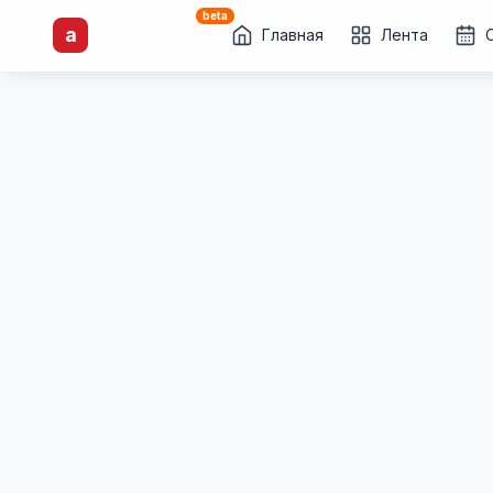
beta
artisti
X
.ru
a
Каталог творческих
Главная
Лента
лиц и коллективов