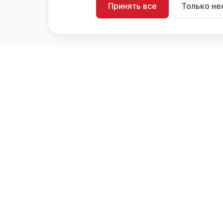
Принять все
Только н
artistiX.ru
a
Каталог творческих лиц и коллективов