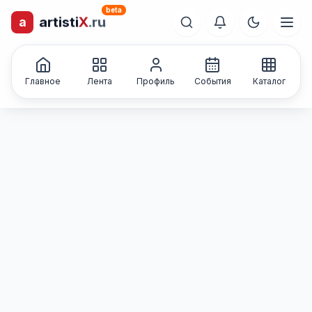
beta
a
artisti
X
.ru
лиц и коллективов
Каталог творческих
Главное
Лента
Профиль
События
Каталог