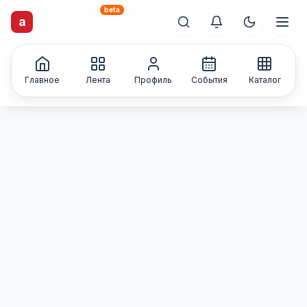
beta
artisti
X
.ru
a
Каталог творческих
лиц и коллективов
Главное
Лента
Профиль
События
Каталог