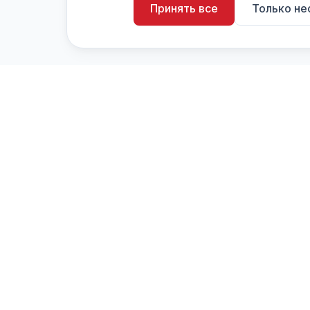
Принять все
Только н
artistiX.ru
a
Каталог творческих лиц и коллективов