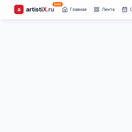
beta
artisti
X
.ru
a
лиц и коллективов
Главная
Лента
Каталог творческих