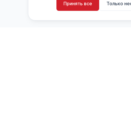
Принять все
Только н
artistiX.ru
a
Каталог творческих лиц и коллективов