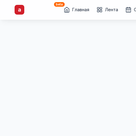
beta
artisti
X
.ru
a
Каталог творческих
Главная
Лента
лиц и коллективов