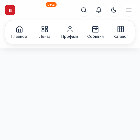
beta
artisti
X
.ru
a
Каталог творческих
лиц и коллективов
Главное
Лента
Профиль
События
Каталог