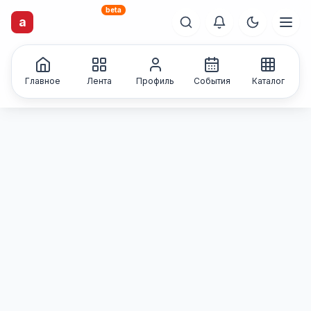
beta
artisti
X
.ru
a
Каталог творческих
лиц и коллективов
Главное
Лента
Профиль
События
Каталог