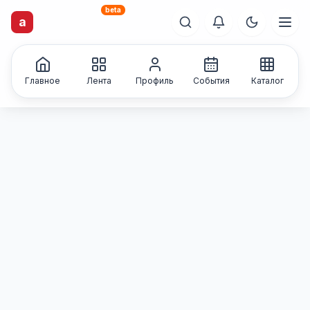
beta
a
artisti
X
.ru
Каталог творческих
лиц и коллективов
Главное
Лента
Профиль
События
Каталог