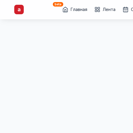
beta
artisti
X
.ru
a
Каталог творческих
Главная
Лента
лиц и коллективов