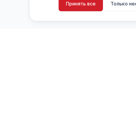
Принять все
Только н
artistiX.ru
a
Каталог творческих лиц и коллективов