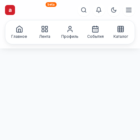
beta
artisti
X
.ru
a
Каталог творческих
лиц и коллективов
Главное
Лента
Профиль
События
Каталог