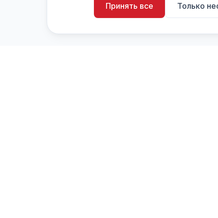
Принять все
Только н
artistiX.ru
a
Каталог творческих лиц и коллективов