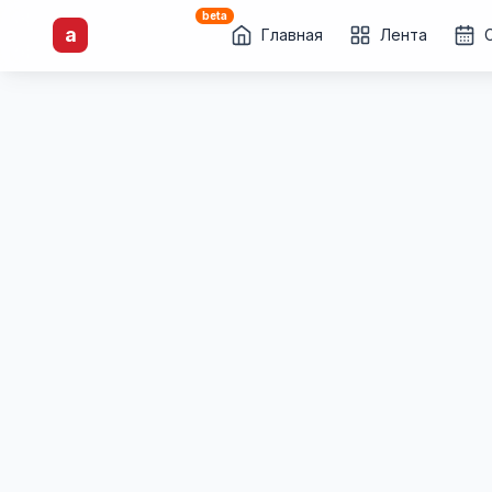
beta
artisti
X
.ru
a
Каталог творческих
Главная
Лента
лиц и коллективов