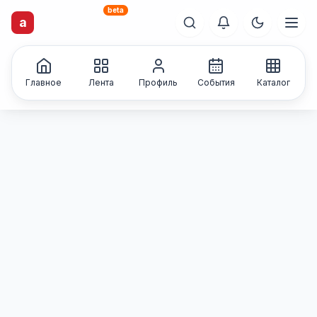
beta
artisti
X
.ru
a
Каталог творческих
лиц и коллективов
Главное
Лента
Профиль
События
Каталог