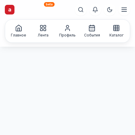
beta
artisti
X
.ru
a
Каталог творческих
лиц и коллективов
Главное
Лента
Профиль
События
Каталог