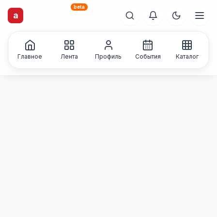
beta
artisti
X
.ru
a
Каталог творческих
лиц и коллективов
Главное
Лента
Профиль
События
Каталог