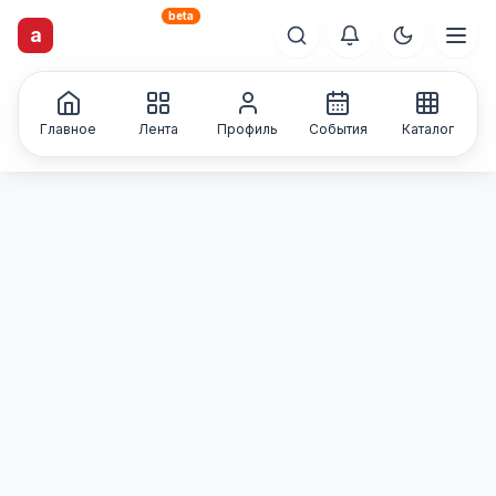
beta
artisti
X
.ru
a
Каталог творческих
лиц и коллективов
Главное
Лента
Профиль
События
Каталог