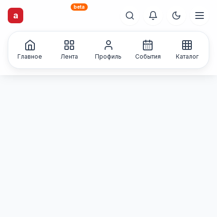
beta
artisti
X
.ru
a
Каталог творческих
лиц и коллективов
Главное
Лента
Профиль
События
Каталог