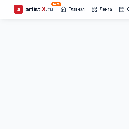
beta
a
artisti
X
.ru
лиц и коллективов
Главная
Лента
Каталог творческих