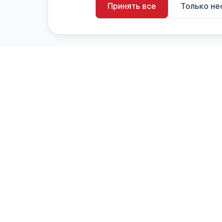
Принять все
Только н
artistiX.ru
a
Каталог творческих лиц и коллективов