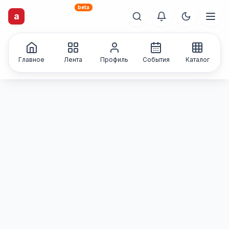
beta
artisti
X
.ru
a
Каталог творческих
лиц и коллективов
Главное
Лента
Профиль
События
Каталог