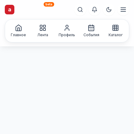
beta
artisti
X
.ru
a
Каталог творческих
лиц и коллективов
Главное
Лента
Профиль
События
Каталог