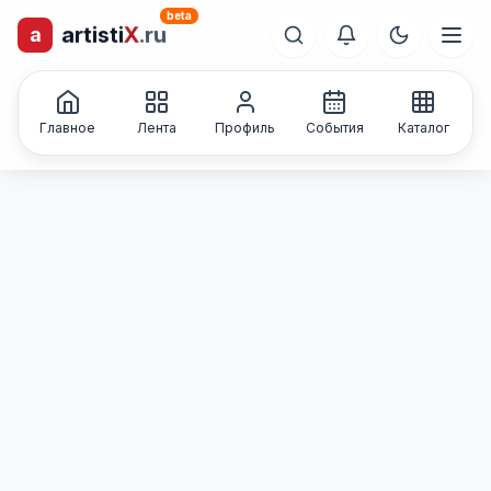
beta
artisti
X
.ru
a
лиц и коллективов
Каталог творческих
Главное
Лента
Профиль
События
Каталог