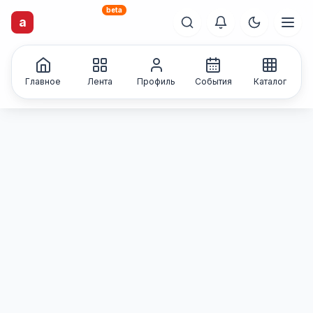
beta
a
artisti
X
.ru
Каталог творческих
лиц и коллективов
Главное
Лента
Профиль
События
Каталог