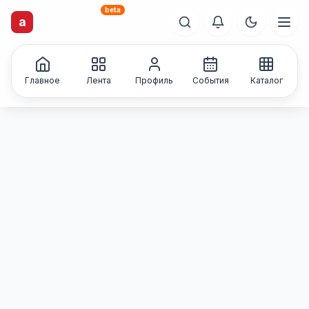
beta
a
artisti
X
.ru
Каталог творческих
лиц и коллективов
Главное
Лента
Профиль
События
Каталог