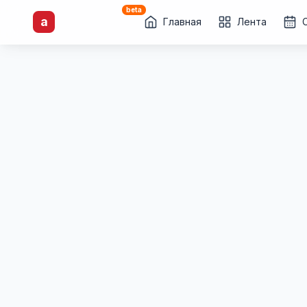
beta
artisti
X
.ru
a
Каталог творческих
Главная
Лента
лиц и коллективов