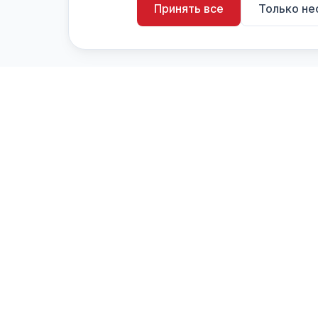
Принять все
Только н
artistiX.ru
a
Каталог творческих лиц и коллективов