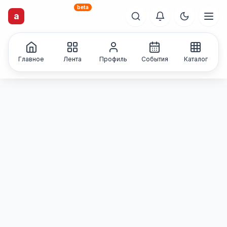
beta
artisti
X
.ru
a
Каталог творческих
лиц и коллективов
Главное
Лента
Профиль
События
Каталог