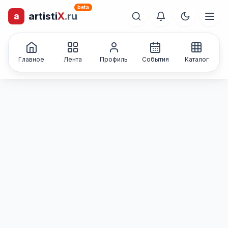
beta
a
artisti
X
.ru
лиц и коллективов
Каталог творческих
Главное
Лента
Профиль
События
Каталог