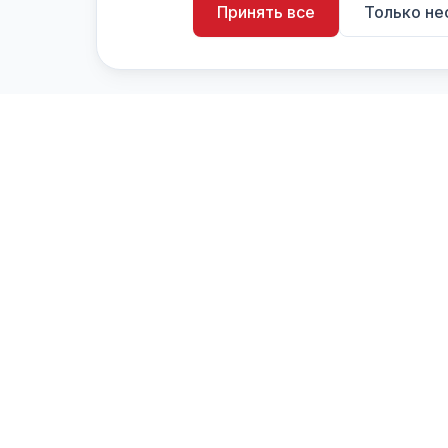
Принять все
Только н
artistiX.ru
a
Каталог творческих лиц и коллективов