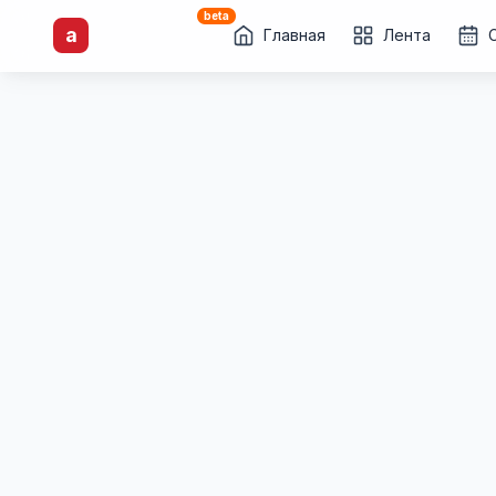
beta
artisti
X
.ru
a
Каталог творческих
Главная
Лента
лиц и коллективов