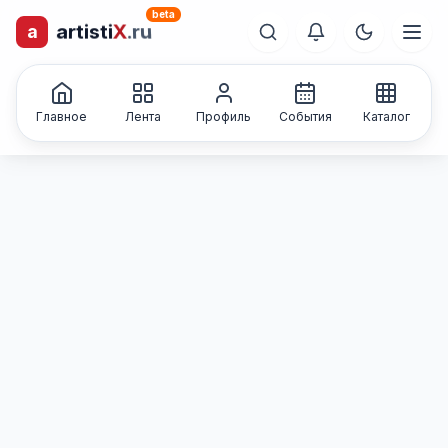
beta
a
artisti
X
.ru
лиц и коллективов
Каталог творческих
Главное
Лента
Профиль
События
Каталог