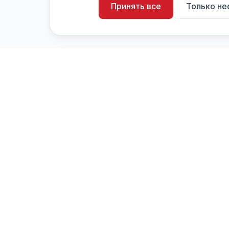
Принять все
Только н
artistiX.ru
a
Каталог творческих лиц и коллективов