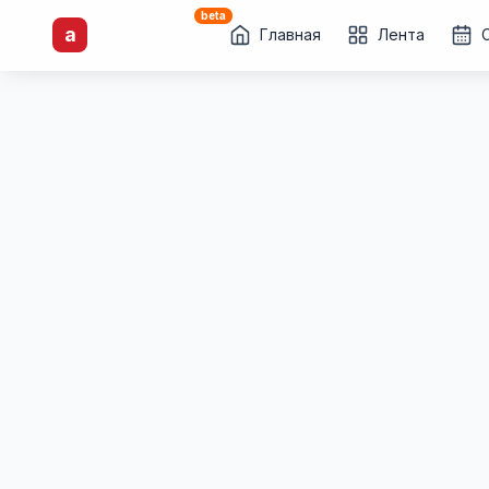
beta
artisti
X
.ru
a
Каталог творческих
Главная
Лента
лиц и коллективов