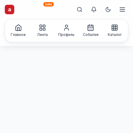
beta
artisti
X
.ru
a
Каталог творческих
лиц и коллективов
Главное
Лента
Профиль
События
Каталог