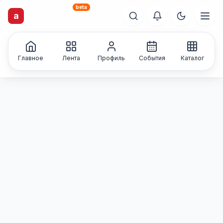
beta
artisti
X
.ru
a
Каталог творческих
лиц и коллективов
Главное
Лента
Профиль
События
Каталог