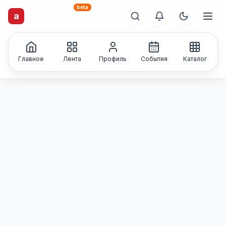
beta
artisti
X
.ru
a
Каталог творческих
лиц и коллективов
Главное
Лента
Профиль
События
Каталог