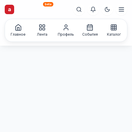
beta
artisti
X
.ru
a
Каталог творческих
лиц и коллективов
Главное
Лента
Профиль
События
Каталог