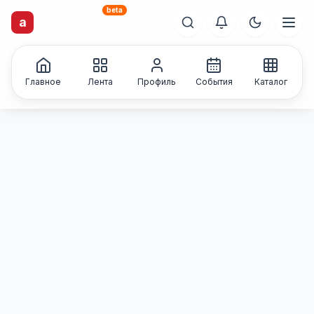
beta
a
artisti
X
.ru
Каталог творческих
лиц и коллективов
Главное
Лента
Профиль
События
Каталог