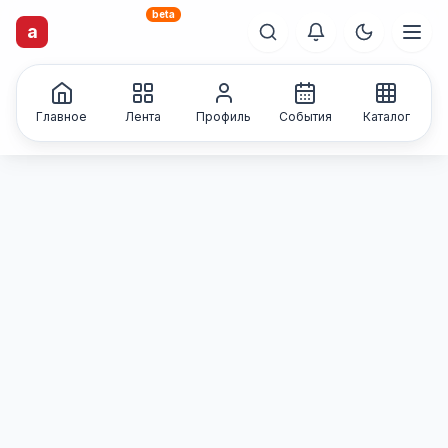
beta
artisti
X
.ru
a
Каталог творческих
лиц и коллективов
Главное
Лента
Профиль
События
Каталог