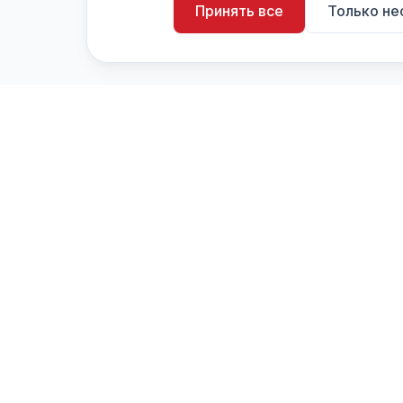
Принять все
Только н
artistiX.ru
a
Каталог творческих лиц и коллективов