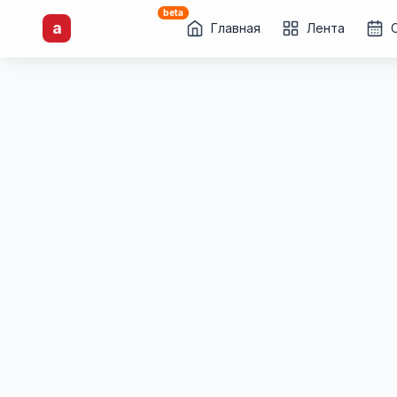
beta
artisti
X
.ru
a
Каталог творческих
Главная
Лента
лиц и коллективов