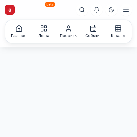
beta
artisti
X
.ru
a
Каталог творческих
лиц и коллективов
Главное
Лента
Профиль
События
Каталог