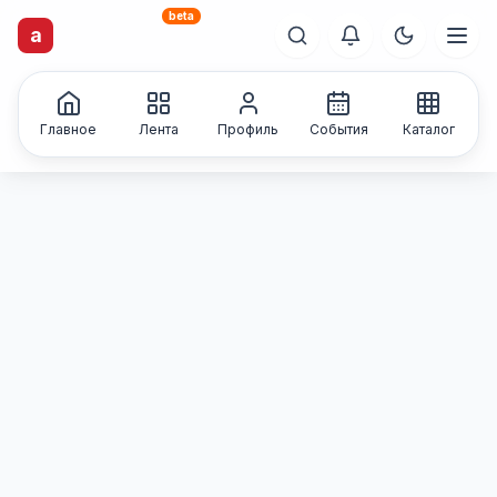
beta
artisti
X
.ru
a
Каталог творческих
лиц и коллективов
Главное
Лента
Профиль
События
Каталог