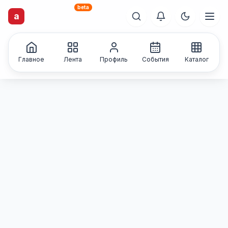
beta
artisti
X
.ru
a
Каталог творческих
лиц и коллективов
Главное
Лента
Профиль
События
Каталог