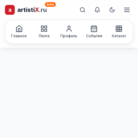
beta
a
artisti
X
.ru
лиц и коллективов
Каталог творческих
Главное
Лента
Профиль
События
Каталог