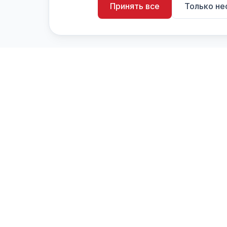
Принять все
Только н
artistiX.ru
a
Каталог творческих лиц и коллективов