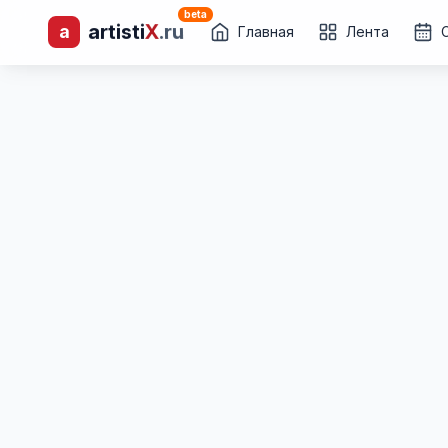
beta
artisti
X
.ru
a
лиц и коллективов
Главная
Лента
Каталог творческих