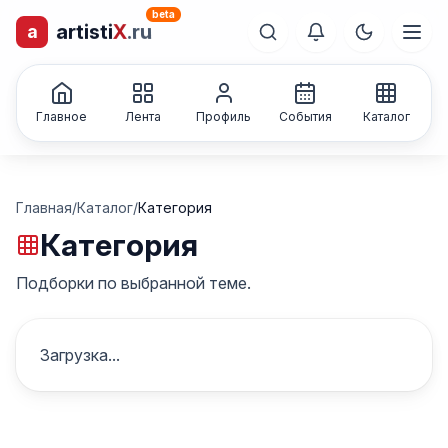
beta
artisti
X
.ru
a
лиц и коллективов
Каталог творческих
Главное
Лента
Профиль
События
Каталог
Главная
/
Каталог
/
Категория
Категория
Подборки по выбранной теме.
Загрузка...