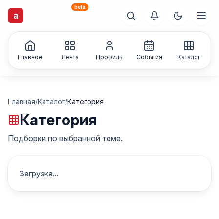
beta
artisti
X
.ru
a
Каталог творческих
лиц и коллективов
Главное
Лента
Профиль
События
Каталог
Главная
/
Каталог
/
Категория
Категория
Подборки по выбранной теме.
Загрузка...