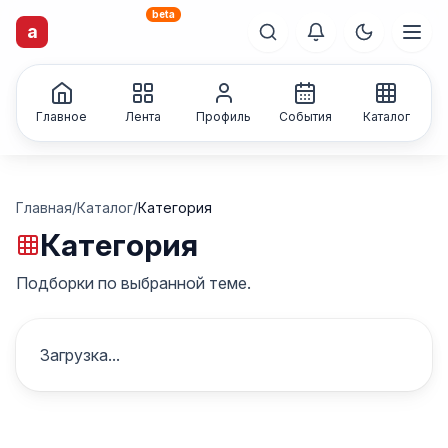
beta
artisti
X
.ru
a
Каталог творческих
лиц и коллективов
Главное
Лента
Профиль
События
Каталог
Главная
/
Каталог
/
Категория
Категория
Подборки по выбранной теме.
Загрузка...