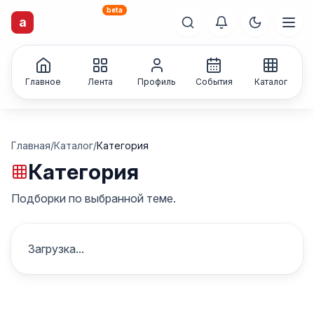
beta
a
artisti
X
.ru
Каталог творческих
лиц и коллективов
Главное
Лента
Профиль
События
Каталог
Главная
/
Каталог
/
Категория
Категория
Подборки по выбранной теме.
Загрузка...