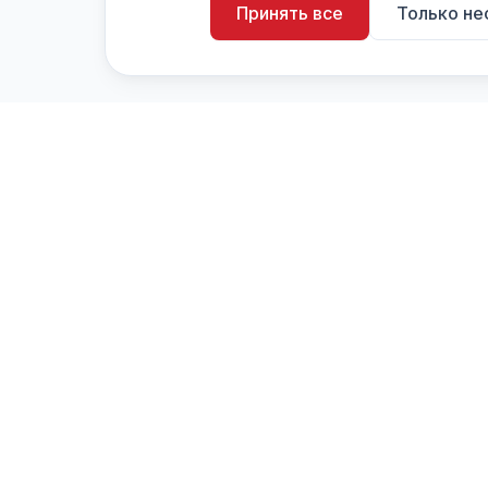
Принять все
Только н
artistiX.ru
a
Каталог творческих лиц и коллективов