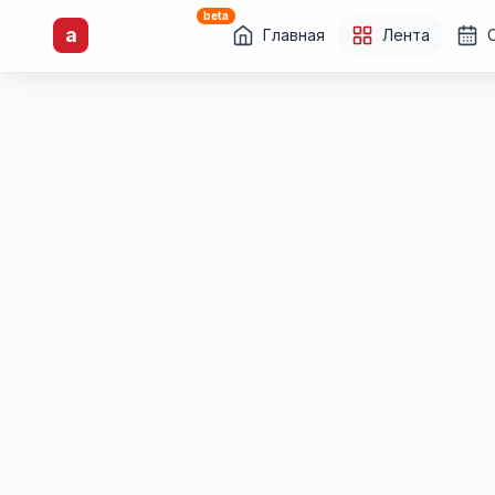
beta
artisti
X
.ru
a
Каталог творческих
Главная
Лента
лиц и коллективов